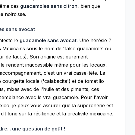
même des
guacamoles sans citron
, bien que
ne noircisse.
les sans avocat
nteste le
guacamole sans avocat
. Une hérésie ?
es Mexicains sous le nom de 'falso guacamole' ou
r de tacos). Son origine est purement
 le rendant inaccessible même pour les locaux.
 accompagnement, c'est un vrai casse-tête. La
courgette locale ('calabacita') et de tomatillo
ts, mixés avec de l'huile et des piments, ces
semblance avec le vrai guacamole. Pour l'avoir
exico, je peux vous assurer que la supercherie est
dit long sur la résilience et la créativité mexicaine.
re... une question de goût !