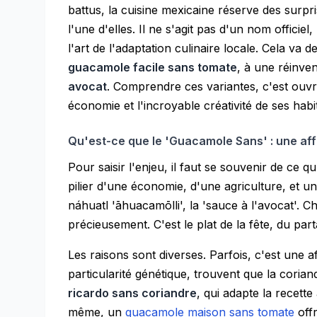
battus, la cuisine mexicaine réserve des surpr
l'une d'elles. Il ne s'agit pas d'un nom officie
l'art de l'adaptation culinaire locale. Cela va
guacamole facile sans tomate
, à une réinve
avocat
. Comprendre ces variantes, c'est ouvri
économie et l'incroyable créativité de ses habi
Qu'est-ce que le 'Guacamole Sans' : une affa
Pour saisir l'enjeu, il faut se souvenir de ce qu
pilier d'une économie, d'une agriculture, et un
náhuatl 'āhuacamōlli', la 'sauce à l'avocat'. C
précieusement. C'est le plat de la fête, du par
Les raisons sont diverses. Parfois, c'est une a
particularité génétique, trouvent que la cori
ricardo sans coriandre
, qui adapte la recette
même, un
guacamole maison sans tomate
offr