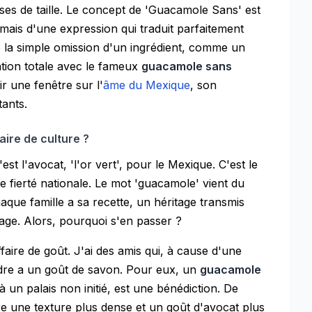
ises de taille. Le concept de 'Guacamole Sans' est
l, mais d'une expression qui traduit parfaitement
 de la simple omission d'un ingrédient, comme un
ntion totale avec le fameux
guacamole sans
r une fenêtre sur l'
âme du Mexique
, son
tants.
ire de culture ?
'est l'avocat, 'l'or vert', pour le Mexique. C'est le
e fierté nationale. Le mot 'guacamole' vient du
haque famille a sa recette, un héritage transmis
tage. Alors, pourquoi s'en passer ?
ffaire de goût. J'ai des amis qui, à cause d'une
andre a un goût de savon. Pour eux, un
guacamole
 à un palais non initié, est une bénédiction. De
e une texture plus dense et un goût d'avocat plus