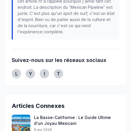
cet article m'a rappelé pourquoi j'aime tant cet
endroit. La description du 'Mexican Pipeline' est
juste. C'est plus qu'un spot de surf, c'est un état
d'esprit. Bien vu de parler aussi de la culture et
de la nourriture, car c'est ce qui rend
l'expérience complète.
Suivez-nous sur les réseaux sociaux
Linkedin
Youtube
Instagram
Twitter
L
Y
I
T
Articles Connexes
La Basse-Californie : Le Guide Ultime
d'un Joyau Mexicain
9 avr 2026