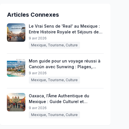
Articles Connexes
Le Vrai Sens de 'Real' au Mexique :
Entre Histoire Royale et Séjours de
Rêve
9 avr 2026
Mexique, Tourisme, Culture
Mon guide pour un voyage réussi à
Cancún avec Sunwing : Plages,
culture et secrets du Mexique
9 avr 2026
Mexique, Tourisme, Culture
Oaxaca, l'Âme Authentique du
Mexique : Guide Culturel et
Touristique
9 avr 2026
Mexique, Tourisme, Culture