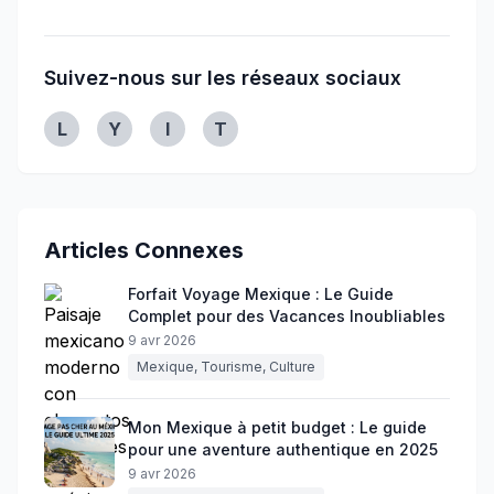
Suivez-nous sur les réseaux sociaux
Linkedin
Youtube
Instagram
Twitter
L
Y
I
T
Articles Connexes
Forfait Voyage Mexique : Le Guide
Complet pour des Vacances Inoubliables
9 avr 2026
Mexique, Tourisme, Culture
Mon Mexique à petit budget : Le guide
pour une aventure authentique en 2025
9 avr 2026