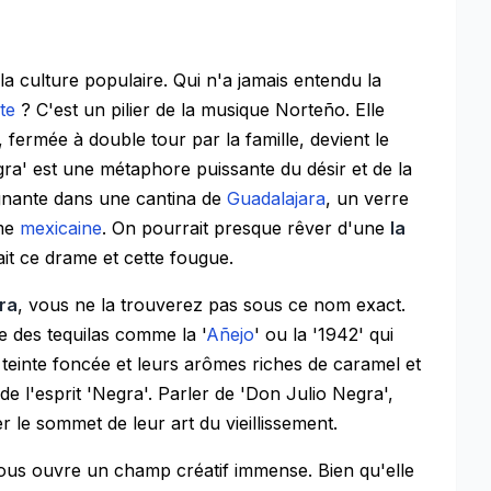
la culture populaire. Qui n'a jamais entendu la
te
? C'est un pilier de la musique Norteño. Elle
fermée à double tour par la famille, devient le
egra' est une métaphore puissante du désir et de la
ignante dans une cantina de
Guadalajara
, un verre
âme
mexicaine
. On pourrait presque rêver d'une
la
ait ce drame et cette fougue.
gra
, vous ne la trouverez pas sous ce nom exact.
e des tequilas comme la '
Añejo
' ou la '1942' qui
 teinte foncée et leurs arômes riches de caramel et
e l'esprit 'Negra'. Parler de 'Don Julio Negra',
 le sommet de leur art du vieillissement.
us ouvre un champ créatif immense. Bien qu'elle