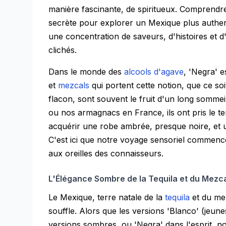
manière fascinante, de spiritueux. Comprendr
secrète pour explorer un Mexique plus authen
une concentration de saveurs, d'histoires et d'
clichés.
Dans le monde des
alcools d'agave
, 'Negra' e
et
mezcals
qui portent cette notion, que ce so
flacon, sont souvent le fruit d'un long somm
ou nos armagnacs en France, ils ont pris le t
acquérir une robe ambrée, presque noire, et u
C'est ici que notre voyage sensoriel commen
aux oreilles des connaisseurs.
L'Élégance Sombre de la Tequila et du Mezc
Le Mexique, terre natale de la
tequila
et du mez
souffle. Alors que les versions 'Blanco' (jeunes
versions sombres, ou 'Negra' dans l'esprit, n