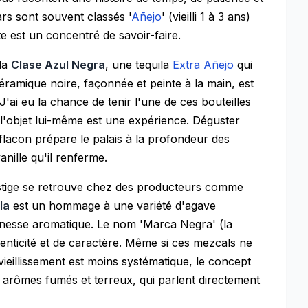
tars sont souvent classés '
Añejo
' (vieilli 1 à 3 ans)
e est un concentré de savoir-faire.
la
Clase Azul Negra
, une tequila
Extra Añejo
qui
éramique noire, façonnée et peinte à la main, est
 J'ai eu la chance de tenir l'une de ces bouteilles
l'objet lui-même est une expérience. Déguster
u flacon prépare le palais à la profondeur des
anille qu'il renferme.
estige se retrouve chez des producteurs comme
la
est un hommage à une variété d'agave
finesse aromatique. Le nom 'Marca Negra' (la
nticité et de caractère. Même si ces mezcals ne
ieillissement est moins systématique, le concept
rs arômes fumés et terreux, qui parlent directement